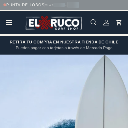
--
PUNTA DE LOBOS
--
OLAS
m
Ir al contenido
Menú
Buscar
Iniciar sesi
Carri
Buscar
Tipo de producto
Buscar
Todos
RETIRA TU COMPRA EN NUESTRA TIENDA DE CHILE
Puedes pagar con tarjetas a través de Mercado Pago