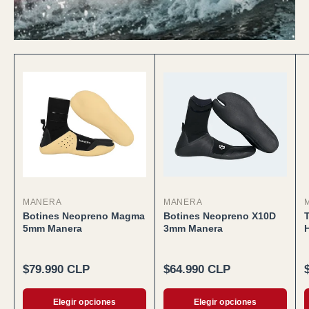
MANERA
MANERA
Botines Neopreno Magma
Botines Neopreno X10D
T
5mm Manera
3mm Manera
Precio normal
Precio normal
$79.990 CLP
$64.990 CLP
Elegir opciones
Elegir opciones