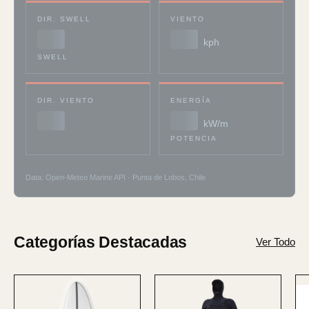
DIR. SWELL
VIENTO
--
--
kph
SWELL
DIR. VIENTO
ENERGÍA
--
--
kW/m
POTENCIA
Data: Open-Meteo Marine API · Punta de Lobos, Chile
Categorías Destacadas
Ver Todo